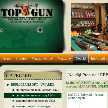
Acasă
Produse
Magazin online
Magazine
Noutăți
Informații ut
Noutăți Produse / R
CATEGORII
Replicile AIRSOFT si munitia AIR
REPLICI AIRSOFT - UMAREX
accesand MAGAZINUL ONLINE
cu functionare manuala(SPRING)
BATTLE TANK III - Panzer
cu functionare electrica(AEG)
Kampfwagen III
semiautomate pe baza de CO2
semiautomate cu Greengas