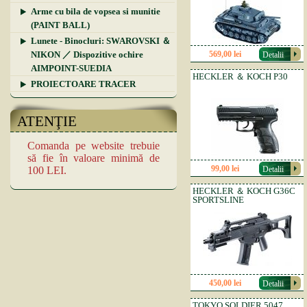
Arme cu bila de vopsea si munitie
(PAINT BALL)
Lunete - Binocluri: SWAROVSKI ＆
NIKON ／ Dispozitive ochire
569,00 lei
Detalii
AIMPOINT-SUEDIA
HECKLER ＆ KOCH P30
PROIECTOARE TRACER
ATENŢIE
Comanda pe website trebuie
să fie în valoare minimă de
99,00 lei
100 LEI.
Detalii
HECKLER ＆ KOCH G36C
SPORTSLINE
450,00 lei
Detalii
TOKYO SOLDIER 5047