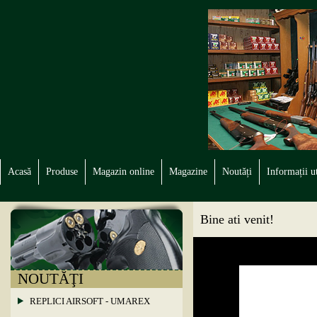
Acasă
Produse
Magazin online
Magazine
Noutăți
Informații ut
Bine ati venit!
NOUTĂŢI
REPLICI AIRSOFT - UMAREX