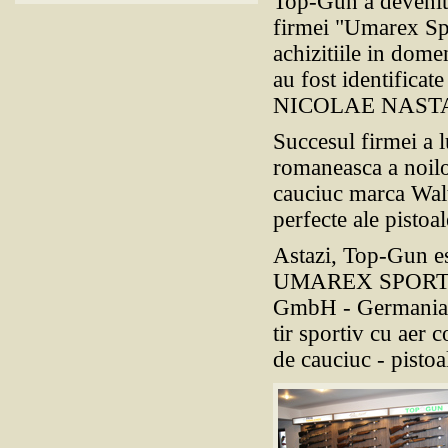
Top-Gun a devenit i
firmei "Umarex Sp
achizitiile in dome
au fost identificate
NICOLAE NAST
Succesul firmei a 
romaneasca a noilo
cauciuc marca Walt
perfecte ale pisto
Astazi, Top-Gun es
UMAREX SPORT
GmbH - Germania
tir sportiv cu aer 
de cauciuc - pistoa