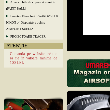
Arme cu bila de vopsea si munitie
(PAINT BALL)
Lunete - Binocluri: SWAROVSKI ＆
NIKON ／ Dispozitive ochire
AIMPOINT-SUEDIA
PROIECTOARE TRACER
ATENŢIE
Comanda pe website trebuie
să fie în valoare minimă de
100 LEI.