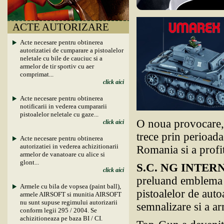
ACTE AUTORIZARE
Acte necesare pentru obtinerea
autorizatiei de cumparare a pistoalelor
neletale cu bile de cauciuc si a
armelor de tir sportiv cu aer
comprimat...
click aici
Acte necesare pentru obtinerea
notificarii in vederea cumpararii
pistoalelor neletale cu gaze...
O noua provocare,
click aici
trece prin perioada
Acte necesare pentru obtinerea
autorizatiei in vederea achizitionarii
Romania si a profita
armelor de vanatoare cu alice si
glont...
S.C. NG INTER
click aici
preluand emblema 
Armele cu bila de vopsea (paint ball),
pistoalelor de auto
armele AIRSOFT si munitia AIRSOFT
nu sunt supuse regimului autorizarii
semnalizare si a 
conform legii 295 / 2004. Se
achizitioneaza pe baza BI / CI.