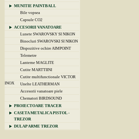
MUNITIE PAINTBALL
Bile vopsea
Capsule CO2
ACCESORII VANATOARE
Lunete SWAROVSKY SI NIKON
Binocluri SWAROVSKI SI NIKON
Dispozitive ochire AIMPOINT
Telemetre
Lanterne MAGLITE
Cutite MARTTIINI
Cutite multifunctionale VICTOR
INOX
Unelte LEATHERMAN
Accesorii vanatoare piele
Chematori BIRDSOUND
PROIECTOARE TRACER
CASETA METALICA PISTOL -
TREZOR
DULAP ARME TREZOR