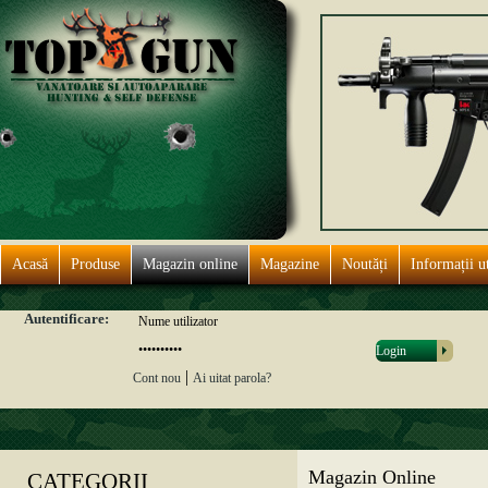
Acasă
Produse
Magazin online
Magazine
Noutăți
Informații ut
Autentificare:
|
Cont nou
Ai uitat parola?
Magazin Online
CATEGORII