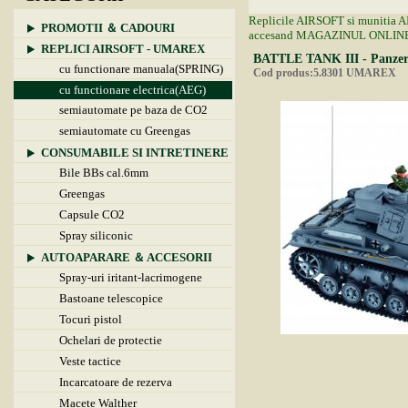
Replicile AIRSOFT si munitia AIR
PROMOTII ＆ CADOURI
accesand MAGAZINUL ONLINE
REPLICI AIRSOFT - UMAREX
BATTLE TANK III - Panzer
cu functionare manuala(SPRING)
Cod produs:5.8301 UMAREX
cu functionare electrica(AEG)
semiautomate pe baza de CO2
semiautomate cu Greengas
CONSUMABILE SI INTRETINERE
Bile BBs cal.6mm
Greengas
Capsule CO2
Spray siliconic
AUTOAPARARE ＆ ACCESORII
Spray-uri iritant-lacrimogene
Bastoane telescopice
Tocuri pistol
Ochelari de protectie
Veste tactice
Incarcatoare de rezerva
Macete Walther