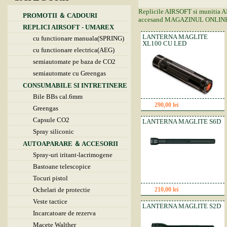
Replicile AIRSOFT si munitia AIR
PROMOTII ＆ CADOURI
accesand MAGAZINUL ONLINE
REPLICI AIRSOFT - UMAREX
LANTERNA MAGLITE
cu functionare manuala(SPRING)
XL100 CU LED
cu functionare electrica(AEG)
semiautomate pe baza de CO2
semiautomate cu Greengas
CONSUMABILE SI INTRETINERE
Bile BBs cal.6mm
290,00 lei
Detalii
Greengas
Capsule CO2
LANTERNA MAGLITE S6D
Spray siliconic
AUTOAPARARE ＆ ACCESORII
Spray-uri iritant-lacrimogene
Bastoane telescopice
Tocuri pistol
Ochelari de protectie
210,00 lei
Detalii
Veste tactice
LANTERNA MAGLITE S2D
Incarcatoare de rezerva
Macete Walther