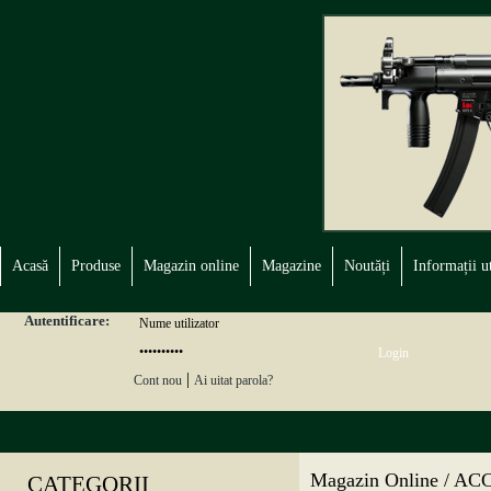
Acasă
Produse
Magazin online
Magazine
Noutăți
Informații ut
Autentificare:
|
Cont nou
Ai uitat parola?
Magazin Online / A
CATEGORII