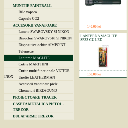
MUNITIE PAINTBALL
Bile vopsea
Capsule CO2
ACCESORII VANATOARE
140,00 lei
Detalii
Lunete SWAROVSKY SI NIKON
LANTERNA MAGLITE
Binocluri SWAROVSKI SI NIKON
SP22 CU LED
Dispozitive ochire AIMPOINT
Telemetre
Lanterne MAGLITE
Cutite MARTTIINI
Cutite multifunctionale VICTOR
150,00 lei
Detalii
INOX
Unelte LEATHERMAN
Accesorii vanatoare piele
Chematori BIRDSOUND
PROIECTOARE TRACER
CASETA METALICA PISTOL -
TREZOR
DULAP ARME TREZOR