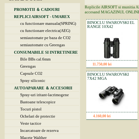
Replicile AIRSOFT si munitia AIR
PROMOTII ＆ CADOURI
accesand MAGAZINUL ONLINE
REPLICI AIRSOFT - UMAREX
BINOCLU SWAROVSKI EL
cu functionare manuala(SPRING)
RANGE 10X42
cu functionare electrica(AEG)
semiautomate pe baza de CO2
semiautomate cu Greengas
CONSUMABILE SI INTRETINERE
Bile BBs cal.6mm
11.750,00 lei
Detalii
Greengas
Capsule CO2
BINOCLU SWAROVSKI
7X42 MGA
Spray siliconic
AUTOAPARARE ＆ ACCESORII
Spray-uri iritant-lacrimogene
Bastoane telescopice
Tocuri pistol
Ochelari de protectie
4.160,00 lei
Detalii
Veste tactice
Incarcatoare de rezerva
Macete Walther