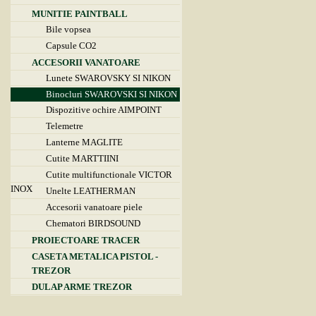
MUNITIE PAINTBALL
Bile vopsea
Capsule CO2
ACCESORII VANATOARE
Lunete SWAROVSKY SI NIKON
Binocluri SWAROVSKI SI NIKON
Dispozitive ochire AIMPOINT
Telemetre
Lanterne MAGLITE
Cutite MARTTIINI
Cutite multifunctionale VICTOR
INOX
Unelte LEATHERMAN
Accesorii vanatoare piele
Chematori BIRDSOUND
PROIECTOARE TRACER
CASETA METALICA PISTOL -
TREZOR
DULAP ARME TREZOR