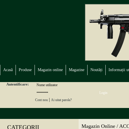
Acasă
Produse
Magazin online
Magazine
Noutăți
Informații ut
Autentificare:
|
Cont nou
Ai uitat parola?
Magazin Online / 
CATEGORII