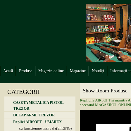
Acasă
Produse
Magazin online
Magazine
Noutăți
Informații ut
Show Room Produse
CATEGORII
Replicile AIRSOFT si munitia AIR
CASETA METALICA PISTOL -
accesand MAGAZINUL ONLINE
TREZOR
DULAP ARME TREZOR
Replici AIRSOFT - UMAREX
cu functionare manuala(SPRING)