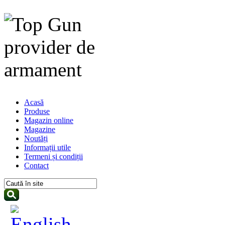
Acasă
Produse
Magazin online
Magazine
Noutăți
Informații utile
Termeni și condiții
Contact