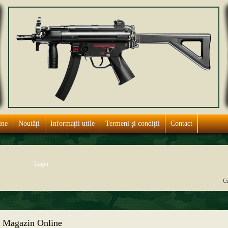
ine
Noutăți
Informații utile
Termeni și condiții
Contact
C
Magazin Online