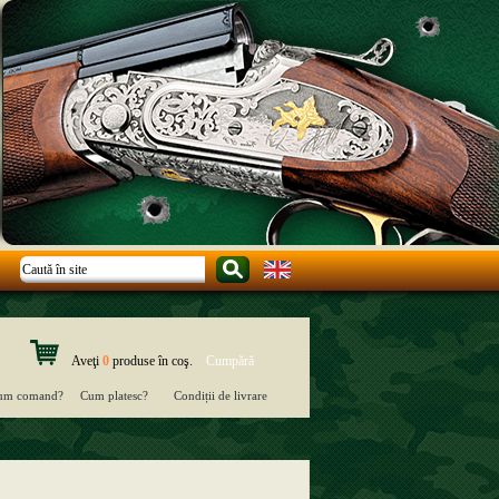
Aveţi
0
produse în coş.
um comand?
Cum platesc?
Condiții de livrare