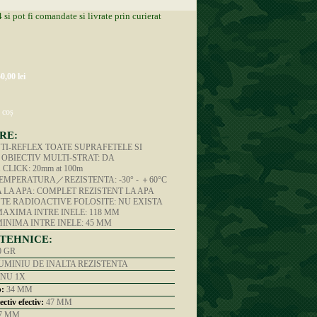
 pot fi comandate si livrate prin curierat
0,00 lei
 coș
RE:
I-REFLEX TOATE SUPRAFETELE SI
OBIECTIV MULTI-STRAT: DA
CLICK: 20mm at 100m
EMPERATURA／REZISTENTA: -30° - ＋60°C
 LA APA: COMPLET REZISTENT LA APA
E RADIOACTIVE FOLOSITE: NU EXISTA
AXIMA INTRE INELE: 118 MM
INIMA INTRE INELE: 45 MM
 TEHNICE:
0 GR
MINIU DE INALTA REZISTENTA
NU 1X
b:
34 MM
ctiv efectiv:
47 MM
7 MM