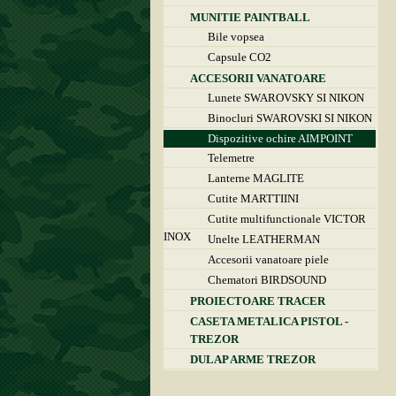
MUNITIE PAINTBALL
Bile vopsea
Capsule CO2
ACCESORII VANATOARE
Lunete SWAROVSKY SI NIKON
Binocluri SWAROVSKI SI NIKON
Dispozitive ochire AIMPOINT
Telemetre
Lanterne MAGLITE
Cutite MARTTIINI
Cutite multifunctionale VICTOR
INOX
Unelte LEATHERMAN
Accesorii vanatoare piele
Chematori BIRDSOUND
PROIECTOARE TRACER
CASETA METALICA PISTOL -
TREZOR
DULAP ARME TREZOR