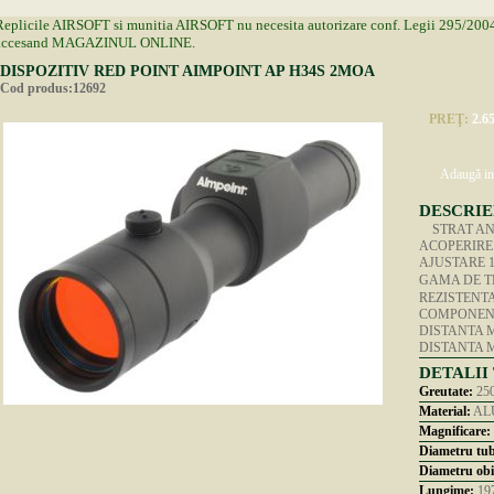
Replicile AIRSOFT si munitia AIRSOFT nu necesita autorizare conf. Legii 295/2004 si
accesand MAGAZINUL ONLINE.
DISPOZITIV RED POINT AIMPOINT AP H34S 2MOA
Cod produs:12692
PREŢ:
2.65
Adaugă in
DESCRIE
STRAT ANT
ACOPERIRE 
AJUSTARE 1 
GAMA DE T
REZISTENTA
COMPONENT
DISTANTA M
DISTANTA M
DETALII
Greutate:
25
Material:
ALU
Magnificare:
Diametru tu
Diametru obie
Lungime:
19