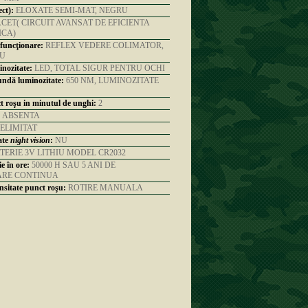
ct):
ELOXATE SEMI-MAT, NEGRU
CET( CIRCUIT AVANSAT DE EFICIENTA
ICA)
 funcţionare:
REFLEX VEDERE COLIMATOR,
SU
nozitate:
LED, TOTAL SIGUR PENTRU OCHI
ndă luminozitate:
650 NM, LUMINOZITATE
 roşu in minutul de unghi:
2
:
ABSENTA
ELIMITAT
ate
night vision
:
NU
TERIE 3V LITHIU MODEL CR2032
e în ore:
50000 H SAU 5 ANI DE
ARE CONTINUA
nsitate punct roşu:
ROTIRE MANUALA