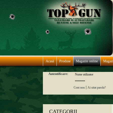
Acasă
Produse
Magazin online
Magaz
Autentificare:
|
Cont nou
Ai uitat parola?
CATEGORII