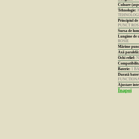
Culoare (aspe
Tehnologie:
A
TEHNOLOG
Principiul de
PUNCT RO
Sursa de lumi
Lungime de u
ROSIE
Mărime punct
Axă paralelă
Ochi relief:
N
Compatibilit
Baterie:
1 BA
Durată bateri
FUNCTION
Ajustare inte
Înapoi